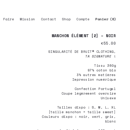
Faire
Mission
Contact
Shop
Compte
0
MANCHON ÉLÉMENT [2] – NOIR
€
55.00
SINGULARITÉ DE BRUIT® CLOTHING,
TA SIGNATURE
!
Tissu 360g
97% coton bio
3% autres matières
Impression numérique
Confection Portugal
Coupe légèrement oversize
Unisexe
Tailles dispo : S, M, L, XL
[taille manchon = taille sweat]
Couleurs dispo : noir, vert, gris,
blanc