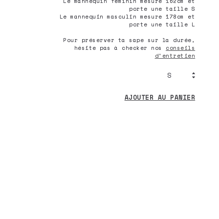
Le mannequin féminin mesure 162cm et
porte une taille S
Le mannequin masculin mesure 178cm et
porte une taille L
Pour préserver ta sape sur la durée,
hésite pas à checker nos
conseils
d’entretien
AJOUTER AU PANIER